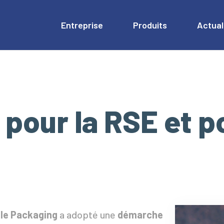
Entreprise
Produits
Actual
 pour la RSE et 
lle Packaging
a adopté une
démarche