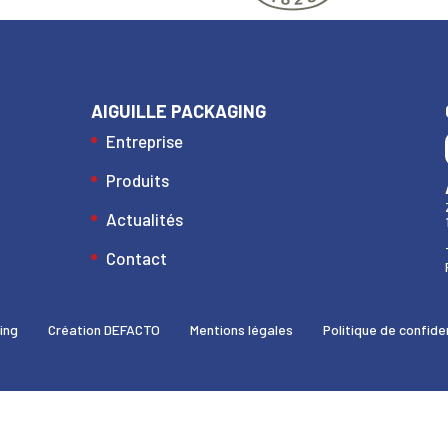
AIGUILLE PACKAGING
Entreprise
Produits
Actualités
au des cookies
Contact
ing
Création DEFACTO
Mentions légales
Politique de confide