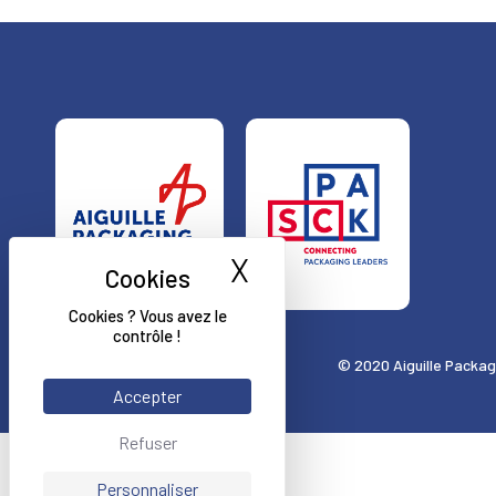
X
Masquer le bande
Cookies ? Vous avez le
contrôle !
© 2020 Aiguille Packag
Accepter
Refuser
Personnaliser