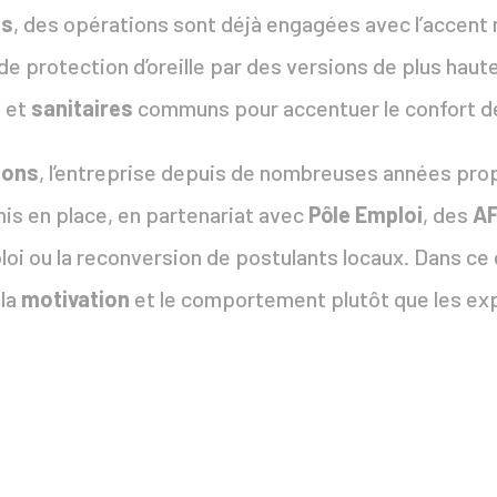
és
, des opérations sont déjà engagées avec l’accent m
rotection d’oreille par des versions de plus haute qu
s
et
sanitaires
communs pour accentuer le confort d
ions
, l’entreprise depuis de nombreuses années pr
mis en place, en partenariat avec
Pôle Emploi
, des
A
mploi ou la reconversion de postulants locaux. Dans c
la
motivation
et le comportement plutôt que les ex