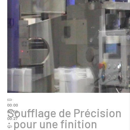
00:00
Soufflage de Précision
00:00
00:27
: pour une finition