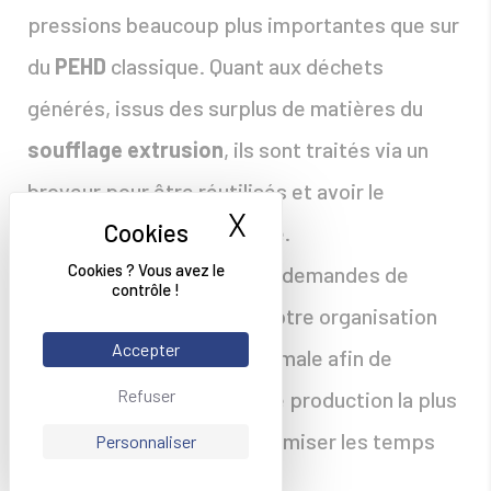
pressions beaucoup plus importantes que sur
du
PEHD
classique. Quant aux déchets
générés, issus des surplus de matières du
soufflage extrusion
, ils sont traités via un
broyeur pour être réutilisés et avoir le
X
Masquer le bande
minimum de perte possible.
Cookies ? Vous avez le
Enfin, pour répondre à vos demandes de
contrôle !
manière rapide et fiable, notre organisation
Accepter
de production se veut optimale afin de
Refuser
fonctionner à la cadence de production la plus
élevée possible* et de minimiser les temps
Personnaliser
d’arrêts.