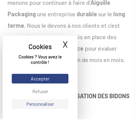
menons pour continuer à faire d’
Aiguille
Packaging
une entreprise
durable
sur le
long
terme
. Nous le devons à nos clients et c’est
pour cela que nous avons mis en place des
X
Masquer le bande
indicateurs de performance
pour évaluer
Cookies ? Vous avez le
notre niveau de progression de mois en mois.
contrôle !
Accepter
Refuser
CERTIFICATION & HOMOLOGATION DES BIDONS
ADR
Personnaliser