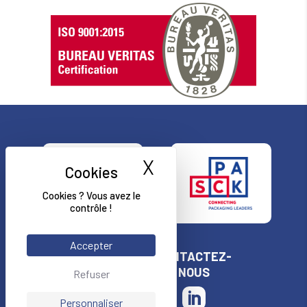
X
Masquer le bande
Cookies ? Vous avez le
contrôle !
Accepter
AIGUILLE
CONTACTEZ-
PACKAGING
NOUS
Refuser
Entreprise
Personnaliser