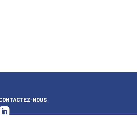
CONTACTEZ-NOUS
AIGUILLE PACKAGING
ZI Plaisance - 4 Rue de l'artisanat
11100 Narbonne