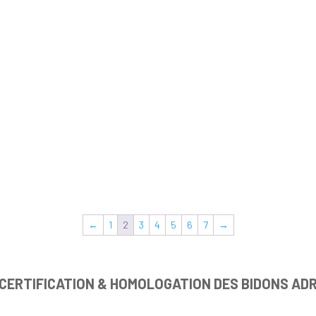
←
1
2
3
4
5
6
7
→
CERTIFICATION & HOMOLOGATION DES BIDONS AD