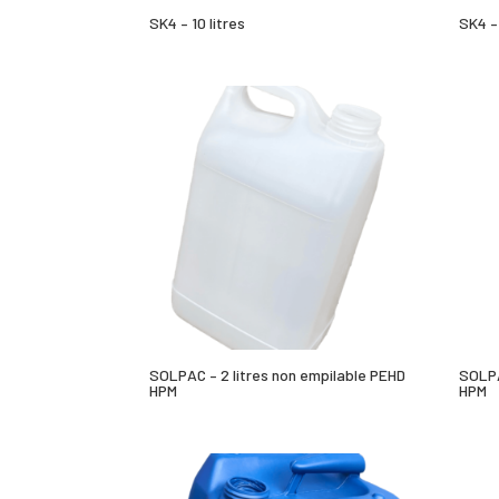
SK4 – 10 litres
SK4 –
SOLPAC – 2 litres non empilable PEHD
SOLPA
HPM
HPM